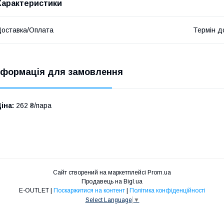
Характеристики
оставка/Оплата
Термін д
нформація для замовлення
іна:
262 ₴/пара
Сайт створений на маркетплейсі
Prom.ua
Продавець на Bigl.ua
E-OUTLET |
Поскаржитися на контент
|
Політика конфіденційності
Select Language
▼