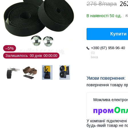
26
276 ₴/пара
В наявності 50 од.
К
Купити
+380 (67) 958-96-40
–5%
1
Залишилось
0
0
днів
0
0
0
0
0
0
Інна
повернення товару п
У компанії підключені
будь-який товар не п