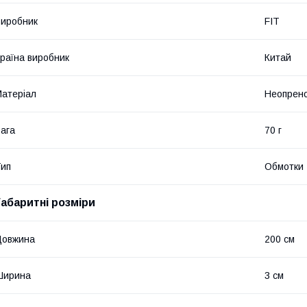
иробник
FIT
раїна виробник
Китай
атеріал
Неопрено
ага
70 г
ип
Обмотки
Габаритні розміри
Довжина
200 см
Ширина
3 см