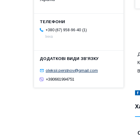
1
+380 (67) 958-96-40
Інна
Д
К
oleksii.perstnov@gmail.com
В
+380661994751
Х