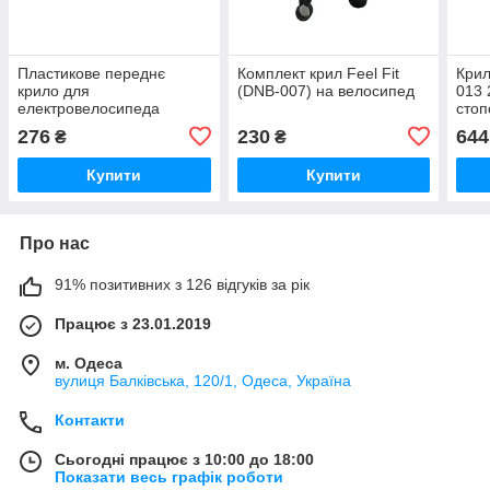
Пластикове переднє
Комплект крил Feel Fit
Крил
крило для
(DNB-007) на велосипед
013 
електровелосипеда
сто
Crosser CR-1 Чорний 219
276
230
644
₴
₴
Купити
Купити
Про нас
91% позитивних з 126 відгуків за рік
Працює з 23.01.2019
м. Одеса
вулиця Балківська, 120/1, Одеса, Україна
Контакти
Сьогодні працює з 10:00 до 18:00
Показати весь графік роботи