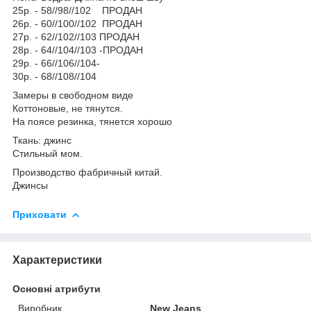
25р. - 58//98//102 ПРОДАН
26р. - 60//100//102 ПРОДАН
27р. - 62//102//103 ПРОДАН
28р. - 64//104//103 -ПРОДАН
29р. - 66//106//104-
30р. - 68//108//104
Замеры в свободном виде
Коттоновые, не тянутся.
На поясе резинка, тянется хорошо
Ткань: джинс
Стильный мом.
Производство фабричный китай.
Джинсы
Приховати
Характеристики
Основні атрибути
Виробник
New Jeans