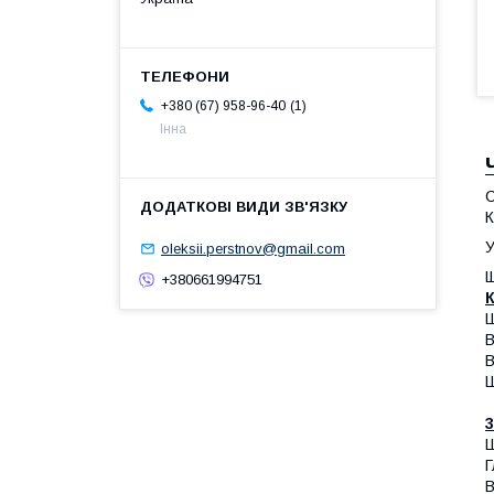
1
+380 (67) 958-96-40
Інна
С
К
У
oleksii.perstnov@gmail.com
Щ
+380661994751
Ш
В
В
Ш
Ш
Г
В