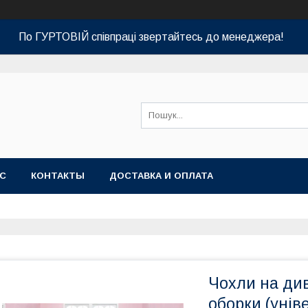
По ГУРТОВІЙ співпраці звертайтесь до менеджера!
АС
КОНТАКТЫ
ДОСТАВКА И ОПЛАТА
Чохли на див
оборки (унів