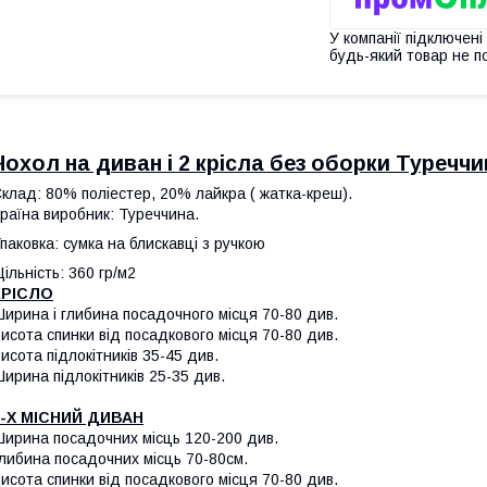
У компанії підключені
будь-який товар не п
Чохол на диван і 2 крісла без оборки Туреччи
клад: 80% поліестер, 20% лайкра ( жатка-креш).
раїна виробник: Туреччина.
паковка: сумка на блискавці з ручкою
ільність: 360 гр/м2
КРІСЛО
ирина і глибина посадочного місця 70-80 див.
исота спинки від посадкового місця 70-80 див.
исота підлокітників 35-45 див.
ирина підлокітників 25-35 див.
3-Х МІСНИЙ ДИВАН
ирина посадочних місць 120-200 див.
либина посадочних місць 70-80см.
исота спинки від посадкового місця 70-80 див.