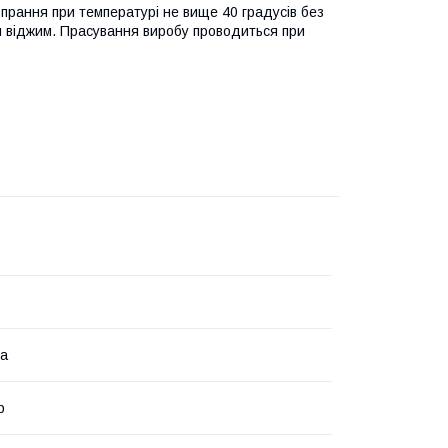
рання при температурі не вище 40 градусів без
й віджим. Прасування виробу проводиться при
на
р