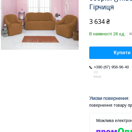
Гірчиця
3 634 ₴
В наявності 28 од.
К
Купити
+380 (67) 958-96-40
1
Інна
повернення товару п