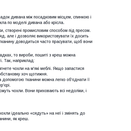
ладок дивана між посадковим місцем, спинкою і
ла по моделі дивана або крісла.
и, створені промисловим способом під пресом.
яд, але і дозволяє використовувати їх досить
у тканину доводиться часто прасувати, щоб вони
падках, то вироби, пошиті з креш можна
. Так, наприклад:
ягнете чохли на м'які меблі. Якщо запастися
 обстановку хоч щотижня.
а допомогою тканини можна легко об'єднати її
р'єрі.
жуть чохли. Вони приховають всі недоліки, і
 чохли ідеально «сядуть» на неї і змінять до
анини, як креш.