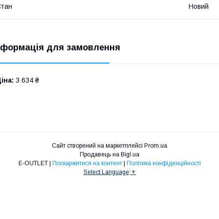
Стан
Новий
нформація для замовлення
іна:
3 634 ₴
Сайт створений на маркетплейсі
Prom.ua
Продавець на Bigl.ua
E-OUTLET |
Поскаржитися на контент
|
Політика конфіденційності
Select Language
▼