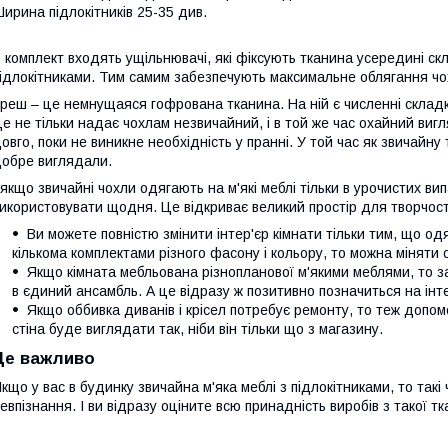
ирина підлокітників 25-35 див.
 комплект входять ущільнювачі, які фіксують тканина усередині ск
ідлокітниками. Тим самим забезпечують максимальне облягання чох
реш – це немнущаяся гофрована тканина. На ній є численні складк
е не тільки надає чохлам незвичайний, і в той же час охайний вигл
овго, поки не виникне необхідність у пранні. У той час як звичайн
обре виглядали.
 якщо звичайні чохли одягають на м'які меблі тільки в урочистих ви
икористовувати щодня. Це відкриває великий простір для творчості
Ви можете повністю змінити інтер'єр кімнати тільки тим, що од
кількома комплектами різного фасону і кольору, то можна міняти
Якщо кімната мебльована різнопланової м'якими меблями, то з
в єдиний ансамбль. А це відразу ж позитивно позначиться на інте
Якщо оббивка диванів і крісел потребує ремонту, то теж допомо
стіна буде виглядати так, ніби він тільки що з магазину.
Це важливо
кщо у вас в будинку звичайна м'яка меблі з підлокітниками, то такі
евпізнання. І ви відразу оціните всю принадність виробів з такої тк