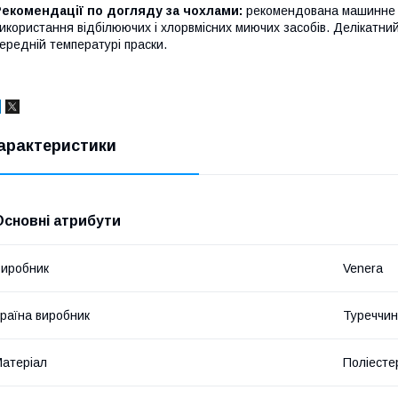
Рекомендації по догляду за чохлами:
рекомендована машинне п
икористання відбілюючих і хлорвмісних миючих засобів. Делікатни
ередній температурі праски.
арактеристики
Основні атрибути
иробник
Venera
раїна виробник
Туреччи
атеріал
Поліесте