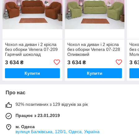
Чохол на диван і 2 крісла
Чохол на диван і 2 крісла
Чохо
без оборки Venera 07-209
без оборки Venera 07-228
без 
Гарячий шоколад
Оливковий
Мол
3 634
3 634
3 6
₴
₴
Купити
Купити
Про нас
92% позитивних з 129 відгуків за рік
Працює з 23.01.2019
м. Одеса
вулиця Балківська, 120/1, Одеса, Україна