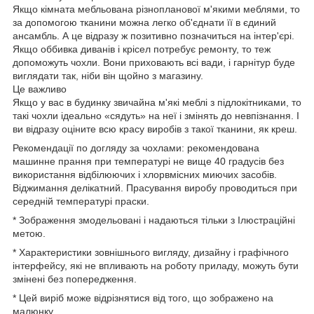
Якщо кімната мебльована різнопланової м'якими меблями, то
за допомогою тканини можна легко об'єднати її в єдиний
ансамбль. А це відразу ж позитивно позначиться на інтер'єрі.
Якщо оббивка диванів і крісел потребує ремонту, то теж
допоможуть чохли. Вони приховають всі вади, і гарнітур буде
виглядати так, ніби він щойно з магазину.
Це важливо
Якщо у вас в будинку звичайна м'які меблі з підлокітниками, то
такі чохли ідеально «сядуть» на неї і змінять до невпізнання. І
ви відразу оціните всю красу виробів з такої тканини, як креш.
Рекомендації по догляду за чохлами: рекомендована
машинне прання при температурі не вище 40 градусів без
використання відбілюючих і хлорвмісних миючих засобів.
Віджимання делікатний. Прасування виробу проводиться при
середній температурі праски.
* Зображення змодельовані і надаються тільки з Ілюстраційні
метою.
* Характеристики зовнішнього вигляду, дизайну і графічного
інтерфейсу, які не впливають на роботу приладу, можуть бути
змінені без попередження.
* Цей виріб може відрізнятися від того, що зображено на
малюнку