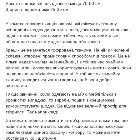
Висота спинки від посадкового місця 70-80 см.
Ширина підлокітників 25-35 см.
У комплект входять ущільнювачі, які фіксують тканину
всередині складок дивана між посадковим місцем, спинкою і
підлокітниками. Тим самим забезпечують максимальне
облягання чохла по моделі дивана або крісла.
Креш - це не мнеться гофрована тканина. На ній є численні
складки, створені промисловим способом під пресом. Це не
тільки надає чохлам незвичайний, і в той же час охайний
вигляд, але і дозволяє використовувати їх досить довго, поки
не виникне необхідність в пранні. У той час як звичайну
тканину доводиться часто гладити, щоб вони добре
виглядали.
І якщо звичайні чохли одягають на м'які меблі тільки в
урочистих випадках, то вироби, пошиті з креш можна
використовувати щодня. Це відкриває великий простір для
творчості. Так наприклад:
Ви можете повністю змінити інтер'єр кімнати тільки тим, що
надягнете чохли на м'які меблі. Якщо запастися кількома
комплектами різного фасону і кольору, то можна міняти
обстановку хоч щотижня.