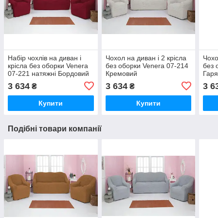
Набір чохлів на диван і
Чохол на диван і 2 крісла
Чохо
крісла без оборки Venera
без оборки Venera 07-214
без 
07-221 натяжні Бордовий
Кремовий
Гаря
3 634
3 634
3 6
₴
₴
Купити
Купити
Подібні товари компанії