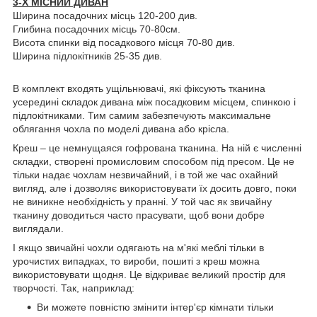
3-Х МІСНИЙ ДИВАН
Ширина посадочних місць 120-200 див.
Глибина посадочних місць 70-80см.
Висота спинки від посадкового місця 70-80 див.
Ширина підлокітників 25-35 див.
В комплект входять ущільнювачі, які фіксують тканина
усередині складок дивана між посадковим місцем, спинкою і
підлокітниками. Тим самим забезпечують максимальне
облягання чохла по моделі дивана або крісла.
Креш – це немнущаяся гофрована тканина. На ній є численні
складки, створені промисловим способом під пресом. Це не
тільки надає чохлам незвичайний, і в той же час охайний
вигляд, але і дозволяє використовувати їх досить довго, поки
не виникне необхідність у пранні. У той час як звичайну
тканину доводиться часто прасувати, щоб вони добре
виглядали.
І якщо звичайні чохли одягають на м'які меблі тільки в
урочистих випадках, то вироби, пошиті з креш можна
використовувати щодня. Це відкриває великий простір для
творчості. Так, наприклад:
Ви можете повністю змінити інтер'єр кімнати тільки