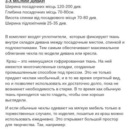
3-Х МІСНИЙ ДИВАН
Ширина посадочних місць 120-200 див.
Глибина посадочних місць 70-80см.
Висота спинки від посадкового місця 70-80 див.
Ширина підлокітників 25-35 див.
В комплект входят уплотнители, которые фиксируют ткань
внутри складок дивана между посадочным местом, спинкой и
подлокотниками. Тем самым обеспечивают максимальное
облегание чехла по модели дивана или кресла.
Крэш – это немнущаяся гофрированная ткань. На ней
имеются многочисленные складки, созданные
промышленным способом под прессом. Это не только
придает чехлам необычный, и в то же время опрятный вид,
но и позволяет использовать их достаточно долго, пока не
возникнет необходимость в стирке. В то время как обычную
ткань приходится часто гладить, чтобы они хорошо
выглядели.
И если обычные чехлы одевают на мягкую мебель только в
торжественных случаях, то изделия, пошитые из крэш можно
использовать ежедневно. Это открывает большой простор
для творчества. Так, например: