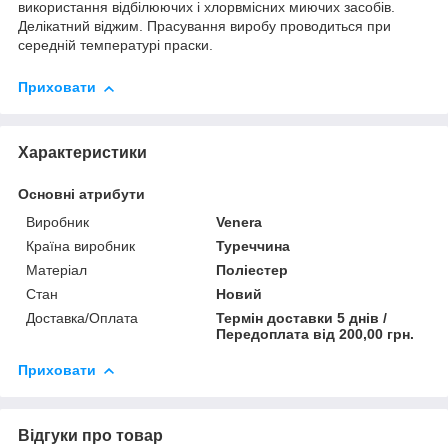
використання відбілюючих і хлорвмісних миючих засобів.
Делікатний віджим. Прасування виробу проводиться при
середній температурі праски.
Приховати
Характеристики
Основні атрибути
Виробник
Venera
Країна виробник
Туреччина
Матеріал
Поліестер
Стан
Новий
Доставка/Оплата
Термін доставки 5 днів /
Передоплата від 200,00 грн.
Приховати
Відгуки про товар