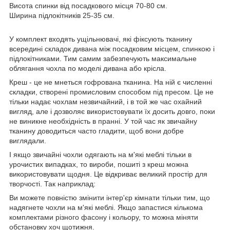
Висота спинки від посадкового місця 70-80 см.
Ширина підлокітників 25-35 см.
У комплект входять ущільнювачі, які фіксують тканину
всередині складок дивана між посадковим місцем, спинкою і
підлокітниками. Тим самим забезпечують максимальне
облягання чохла по моделі дивана або крісла.
Креш - це не мнеться гофрована тканина. На ній є численні
складки, створені промисловим способом під пресом. Це не
тільки надає чохлам незвичайний, і в той же час охайний
вигляд, але і дозволяє використовувати їх досить довго, поки
не виникне необхідність в пранні. У той час як звичайну
тканину доводиться часто гладити, щоб вони добре
виглядали.
І якщо звичайні чохли одягають на м'які меблі тільки в
урочистих випадках, то вироби, пошиті з креш можна
використовувати щодня. Це відкриває великий простір для
творчості. Так наприклад:
Ви можете повністю змінити інтер'єр кімнати тільки тим, що
надягнете чохли на м'які меблі. Якщо запастися кількома
комплектами різного фасону і кольору, то можна міняти
обстановку хоч щотижня.