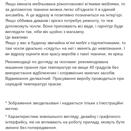
Якщо кімната мебльована різнопланової м'якими меблями, то
за допомогою тканини можна легко об'єднати її в єдиний
ансамбль. А це відразу ж позитивно позначиться на інтер'єрі.
Якщо оббивка диванів і крісел потребує ремонту, то теж
допоможуть чохли. Вони приховають всі вади, і гарнітур буде
виглядати так, ніби він щойно з магазину.
Це важливо
Якщо у вас в будинку звичайна м'які меблі з підлокітниками, то
такі чохли ідеально «сядуть» на неї і змінять до невпізнання. І
ви відразу оціните всю красу виробів з такої тканини, як креш.
Рекомендації по догляду за чохлами: рекомендована
машинне прання при температурі не вище 40 градусів без
використання відбілюючих і хлорвмісних миючих засобів.
Віджимання делікатний. Прасування виробу проводиться при
середній температурі праски.
* Зображення змодельовані і надаються тільки з Ілюстраційні
метою.
* Характеристики зовнішнього вигляду, дизайну і графічного
інтерфейсу, які не впливають на роботу приладу, можуть бути
змінені без попередження.