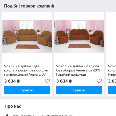
Подібні товари компанії
Чохли на диван і два
Чохол на диван і 2 крісла
Чохл
крісла натяжні без оборки
без оборки Venera 07-209
кріс
(універсальні) Venera 07-
Гарячий шоколад
(уні
219 Гірчиця
215 
3 634
3 634
3 6
₴
₴
Купити
Купити
Про нас
92% позитивних з 129 відгуків за рік