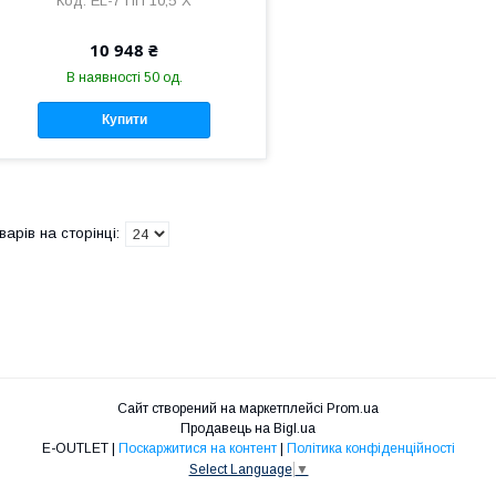
EL-7 ПП 10,5"Х
10 948 ₴
В наявності 50 од.
Купити
Сайт створений на маркетплейсі
Prom.ua
Продавець на Bigl.ua
E-OUTLET |
Поскаржитися на контент
|
Політика конфіденційності
Select Language
▼