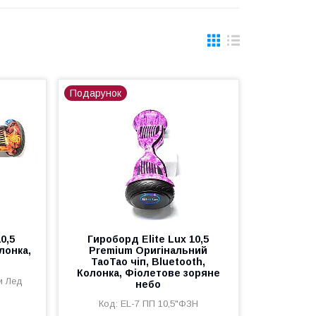
Подарунок
0,5
Гироборд Elite Lux 10,5
лонка,
Premium Оригінальний
TaoTao чіп, Bluetooth,
Колонка, Фіолетове зоряне
и Лед
небо
EL-7 ПП 10,5"ФЗН