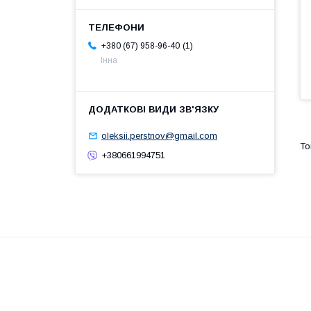
1
+380 (67) 958-96-40
Інна
oleksii.perstnov@gmail.com
+380661994751