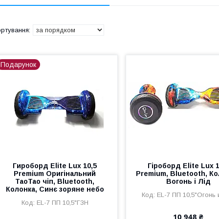
Подарунок
Гироборд Elite Lux 10,5
Гіроборд Elite Lux 1
Premium Оригінальний
Premium, Bluetooth, Ко
TaoTao чіп, Bluetooth,
Вогонь і Лід
Колонка, Синє зоряне небо
EL-7 ПП 10,5"Огонь 
EL-7 ПП 10,5"ГЗН
10 948 ₴