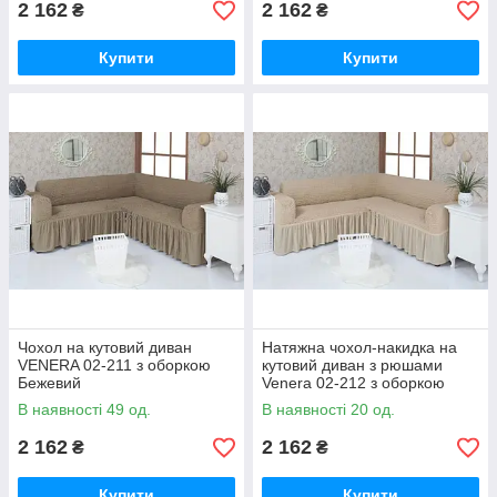
2 162
2 162
₴
₴
Купити
Купити
Чохол на кутовий диван
Натяжна чохол-накидка на
VENERA 02-211 з оборкою
кутовий диван з рюшами
Бежевий
Venera 02-212 з оборкою
Пісочний
В наявності 49 од.
В наявності 20 од.
2 162
2 162
₴
₴
Купити
Купити