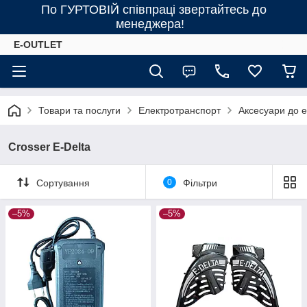
По ГУРТОВІЙ співпраці звертайтесь до
менеджера!
E-OUTLET
Товари та послуги
Електротранспорт
Аксесуари до 
Crosser E-Delta
Сортування
0
Фільтри
–5%
–5%