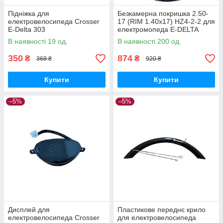
Підніжка для
Безкамерна покришка 2.50-
електровелосипеда Crosser
17 (RIM 1.40x17) HZ4-2-2 для
E-Delta 303
електромопеда E-DELTA
(502020), позашляхова шина
В наявності 19 од.
В наявності 200 од.
17 дюймів Tubeless
350
874
₴
₴
368 ₴
920 ₴
Купити
Купити
–5%
–5%
Дисплей для
Пластикове переднє крило
електровелосипеда Crosser
для електровелосипеда