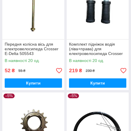
Передня колісна вісь для
Комплект підніжок водія
електровелосипеда Crosser
(ліва+права) для
E-Delta 505543
електровелосипеда Crosser
E-Delta 505545
В наявності 20 од.
В наявності 20 од.
52
219
₴
₴
55 ₴
230 ₴
Купити
Купити
–5%
–5%