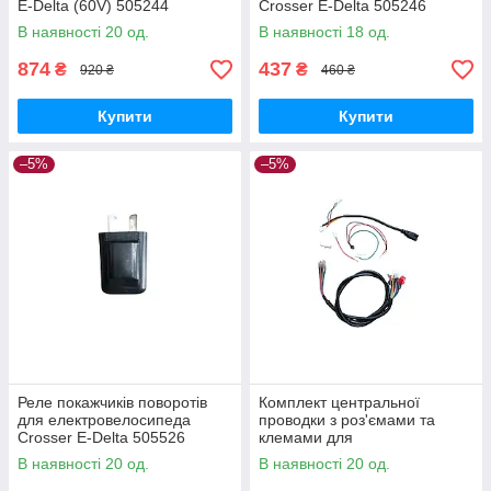
E-Delta (60V) 505244
Crosser E-Delta 505246
В наявності 20 од.
В наявності 18 од.
874
437
₴
₴
920 ₴
460 ₴
Купити
Купити
–5%
–5%
Реле покажчиків поворотів
Комплект центральної
для електровелосипеда
проводки з роз'ємами та
Crosser E-Delta 505526
клемами для
електровелосипеда Crosser
В наявності 20 од.
В наявності 20 од.
E-Delta 505529