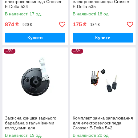
електровелосипеда Crosser
електровелосипеда Crosser
E-Delta 534
E-Delta 535
В наявності 17 од.
В наявності 18 од.
874
175
₴
₴
920 ₴
184 ₴
Купити
Купити
–5%
–5%
Захисна кришка заднього
Комплект замка запалювання
барабана з гальмівними
для електровелосипеда
колодками для
Crosser E-Delta 542
електровелосипеда Crosser
В наявності 19 од.
В наявності 20 од.
E-Delta 536