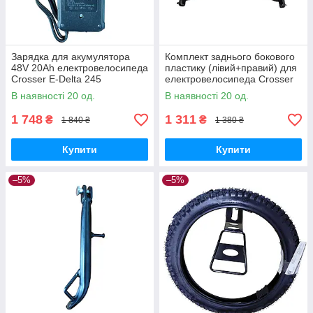
Зарядка для акумулятора
Комплект заднього бокового
48V 20Ah електровелосипеда
пластику (лівий+правий) для
Crosser E-Delta 245
електровелосипеда Crosser
E-Delta 249
В наявності 20 од.
В наявності 20 од.
1 748
1 311
₴
₴
1 840 ₴
1 380 ₴
Купити
Купити
–5%
–5%