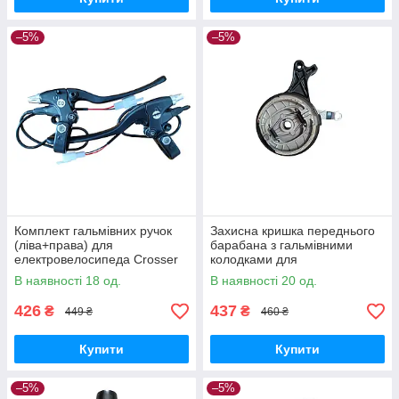
–5%
–5%
Комплект гальмівних ручок
Захисна кришка переднього
(ліва+права) для
барабана з гальмівними
електровелосипеда Crosser
колодками для
E-Delta 505533
електровелосипеда Crosser
В наявності 18 од.
В наявності 20 од.
E-Delta 505537
426
437
₴
₴
449 ₴
460 ₴
Купити
Купити
–5%
–5%