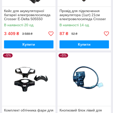
Кейс для акумуляторної
Провід для підключення
батареї електровелосипеда
акумулятора (1шт) 21см
Crosser E-Delta 505550
електровелосипеда Crosser
E-Delta 527
В наявності 20 од.
В наявності 14 од.
3 409
87
₴
₴
3 588 ₴
92 ₴
Купити
Купити
–5%
–5%
Комплект обтічника фари для
Кнопковий блок лівий для