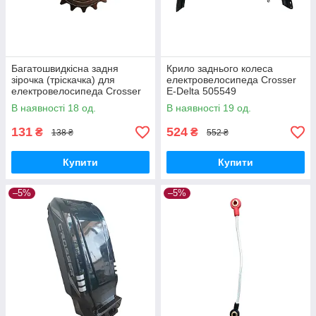
Багатошвидкісна задня
Крило заднього колеса
зірочка (тріскачка) для
електровелосипеда Crosser
електровелосипеда Crosser
E-Delta 505549
E-Delta 505547
В наявності 18 од.
В наявності 19 од.
131
524
₴
₴
138 ₴
552 ₴
Купити
Купити
–5%
–5%