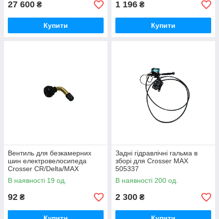
27 600
1 196
₴
₴
Купити
Купити
Вентиль для безкамерних
Задні гідравлічні гальма в
шин електровелосипеда
зборі для Crosser MAX
Crosser CR/Delta/MAX
505337
505093
В наявності 19 од.
В наявності 200 од.
92
2 300
₴
₴
Купити
Купити