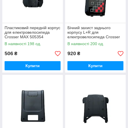
Пластиковий передній корпус
Бічний захист заднього
для електровелосипеда
корпусу L+R для
Crosser MAX 505354
електровелосипеда Crosser
MAX 505356
В наявності 198 од.
В наявності 200 од.
506
920
₴
₴
Купити
Купити