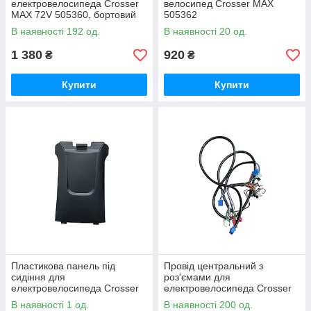
електровелосипеда Crosser
велосипед Crosser MAX
MAX 72V 505360, бортовий
505362
комп'ютер, LCD екран
В наявності 192 од.
В наявності 20 од.
електровелосипеда
1 380
920
₴
₴
Купити
Купити
Пластикова панель під
Провід центральний з
сидіння для
роз'ємами для
електровелосипеда Crosser
електровелосипеда Crosser
MAX 505364
MAX 505371
В наявності 1 од.
В наявності 200 од.