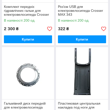
Комплект передніх
Роз'єм USB для
гідравлічних гальм для
електровелосипеда Crosser
електровелосипеда Crosser
MAX 343
MAX 338
В наявності 200 од.
В наявності 200 од.
2 300
322
₴
₴
Купити
Купити
Гальмівний диск передній
Пластиковая центральная
для електровелосипеда
накладка под ноги для