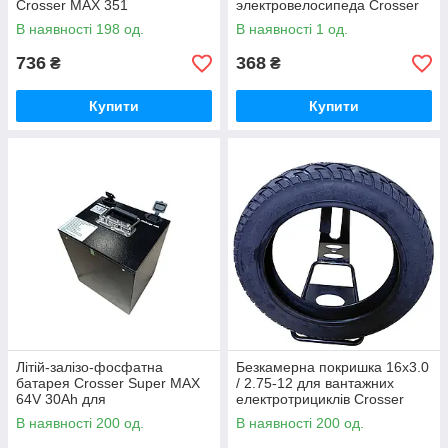
Crosser MAX 351
электровелосипеда Crosser
MAX 363
В наявності 198 од.
В наявності 1 од.
736
368
₴
₴
Купити
Купити
Літій-залізо-фосфатна
Безкамерна покришка 16x3.0
батарея Crosser Super MAX
/ 2.75-12 для вантажних
64V 30Ah для
електротрициклів Crosser
електротранспорту 4653
MAX (502018)
В наявності 200 од.
В наявності 200 од.