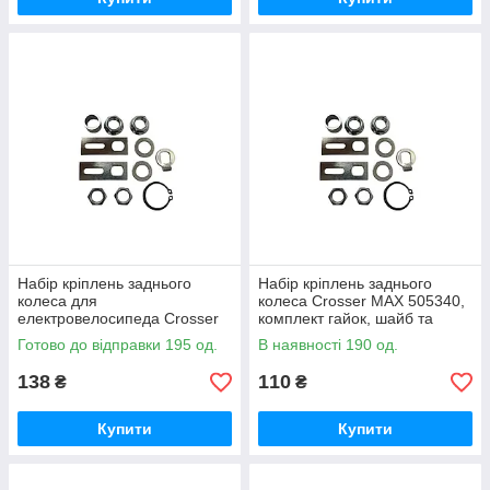
Набір кріплень заднього
Набір кріплень заднього
колеса для
колеса Crosser MAX 505340,
електровелосипеда Crosser
комплект гайок, шайб та
MAX 505340
натягувачів для
Готово до відправки 195 од.
В наявності 190 од.
електровелосипеда
138
110
₴
₴
Купити
Купити