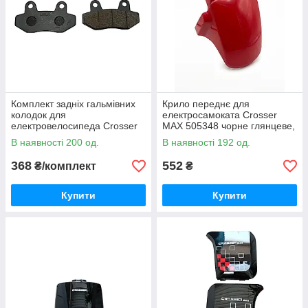
Комплект задніх гальмівних
Крило переднє для
колодок для
електросамоката Crosser
електровелосипеда Crosser
MAX 505348 чорне глянцеве,
MAX 505347
передній щиток від бруду для
В наявності 200 од.
В наявності 192 од.
електровелосипеда
368
552
₴/комплект
₴
Купити
Купити