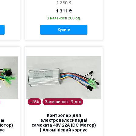
1 380 ₴
1 311 ₴
В наявності 200 од.
Купити
–5%
Залишилось 3 дні
Контролер для
а/
електровелосипеда/
Мотор)
самоката 48V 22A (DC Мотор)
ус
| Алюмінієвий корпус