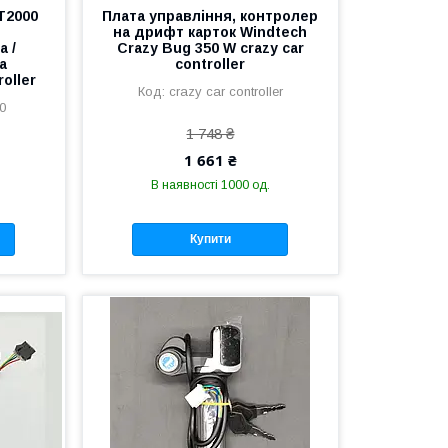
T2000
Плата управління, контролер
на дрифт карток Windtech
 /
Crazy Bug 350 W crazy car
а
controller
oller
crazy car controller
00
1 748 ₴
1 661 ₴
В наявності 1000 од.
Купити