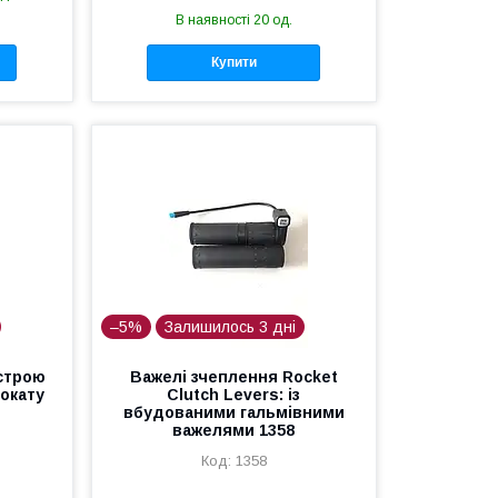
В наявності 20 од.
Купити
–5%
Залишилось 3 дні
строю
Важелі зчеплення Rocket
окату
Clutch Levers: із
вбудованими гальмівними
важелями 1358
1358