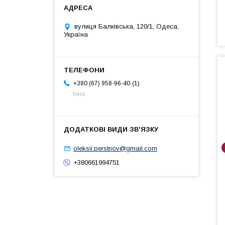
вулиця Балківська, 120/1, Одеса,
Україна
1
+380 (67) 958-96-40
Інна
oleksii.perstnov@gmail.com
+380661994751