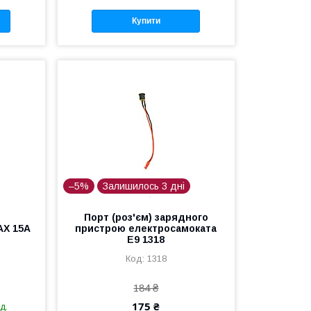
Купити
–5%
Залишилось 3 дні
ї
Порт (роз'єм) зарядного
AX 15A
пристрою електросамоката
Е9 1318
1318
184 ₴
175 ₴
д.