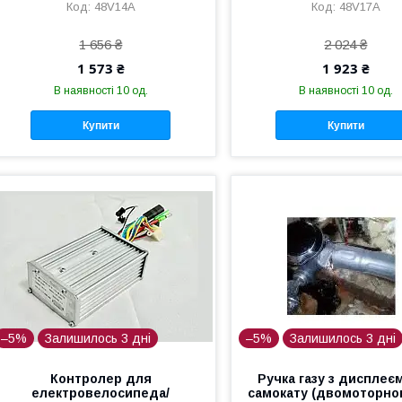
48V14A
48V17A
1 656 ₴
2 024 ₴
1 573 ₴
1 923 ₴
В наявності 10 од.
В наявності 10 од.
Купити
Купити
–5%
Залишилось 3 дні
–5%
Залишилось 3 дні
Контролер для
Ручка газу з дисплеє
електровелосипеда/
самокату (двомоторног