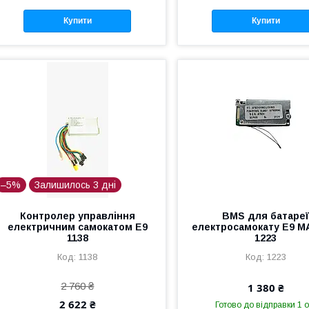
Купити
Купити
–5%
Залишилось 3 дні
Контролер управління
BMS для батаре
електричним самокатом Е9
електросамокату Е9 M
1138
1223
1138
1223
2 760 ₴
1 380 ₴
2 622 ₴
Готово до відправки 1 о