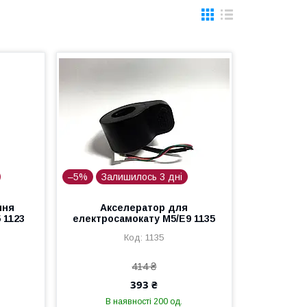
–5%
Залишилось 3 дні
ння
Акселератор для
 1123
електросамокату М5/Е9 1135
1135
414 ₴
393 ₴
В наявності 200 од.