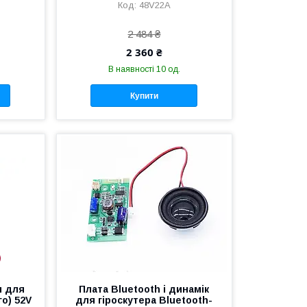
48V22A
2 484 ₴
2 360 ₴
В наявності 10 од.
Купити
м для
Плата Bluetooth і динамік
о) 52V
для гіроскутера Bluetooth-