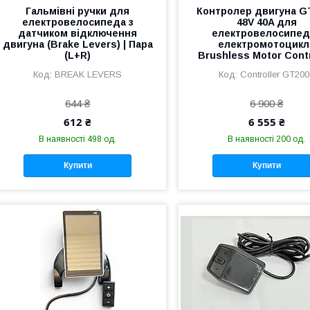
Гальмівні ручки для
Контролер двигуна G
електровелосипеда з
48V 40A для
датчиком відключення
електровелосипеда
двигуна (Brake Levers) | Пара
електромотоцикл
(L+R)
Brushless Motor Contr
BREAK LEVERS
Controller GT20
644 ₴
6 900 ₴
612 ₴
6 555 ₴
В наявності 498 од.
В наявності 200 од.
Купити
Купити