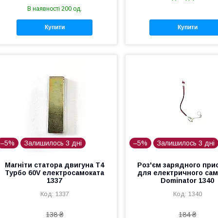
В наявності 200 од.
Купити
Купити
–5%
Залишилось 3 дні
–5%
Залишилось 3 дні
Магніти статора двигуна Т4
Роз'єм зарядного при
Турбо 60V електросамоката
для електричного сам
1337
Dominator 1340
1337
1340
138 ₴
184 ₴