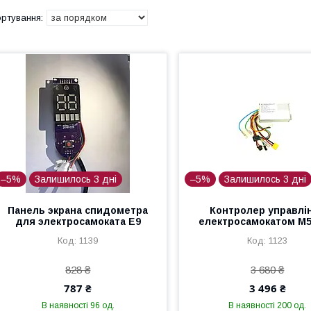
–5%
Залишилось 3 дні
–5%
Залишилось 3 дні
Панель экрана спидометра
Контролер управлі
для электросамоката Е9
електросамокатом М5
1139
1123
828 ₴
3 680 ₴
787 ₴
3 496 ₴
В наявності 96 од.
В наявності 200 од.