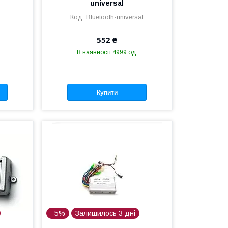
universal
Bluetooth-universal
552 ₴
В наявності 4999 од.
Купити
–5%
Залишилось 3 дні