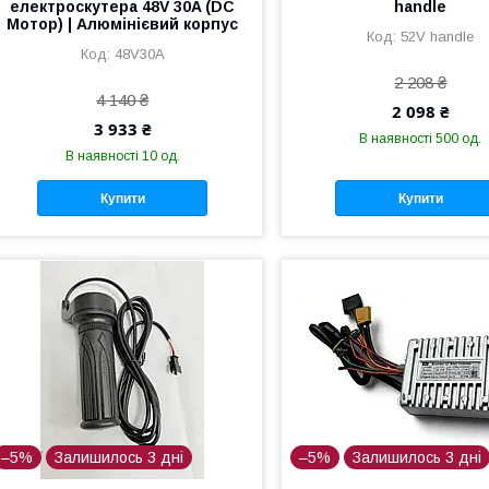
електроскутера 48V 30A (DC
handle
Мотор) | Алюмінієвий корпус
52V handle
48V30A
2 208 ₴
4 140 ₴
2 098 ₴
3 933 ₴
В наявності 500 од.
В наявності 10 од.
Купити
Купити
–5%
Залишилось 3 дні
–5%
Залишилось 3 дні