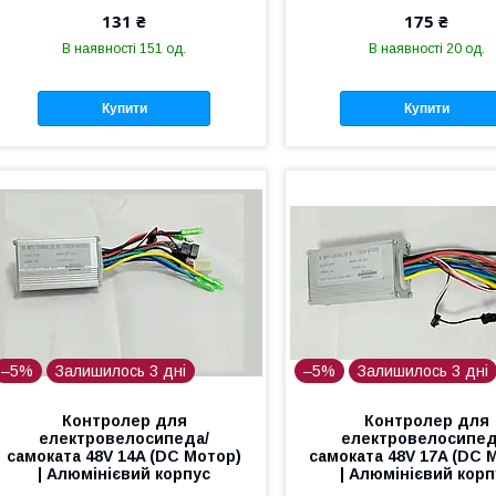
131 ₴
175 ₴
В наявності 151 од.
В наявності 20 од.
Купити
Купити
–5%
Залишилось 3 дні
–5%
Залишилось 3 дні
Контролер для
Контролер для
електровелосипеда/
електровелосипед
самоката 48V 14A (DC Мотор)
самоката 48V 17A (DC 
| Алюмінієвий корпус
| Алюмінієвий корп