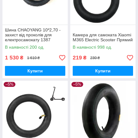
Шина CHAOYANG 10*2,70 -
захист від проколів для
Камера для самоката Xiaomi
електросамокату 1387
M365 Electric Scooter Прямий
В наявності 200 од.
В наявності 998 од.
1 530
219
₴
₴
1 610 ₴
230 ₴
Купити
Купити
–5%
–5%