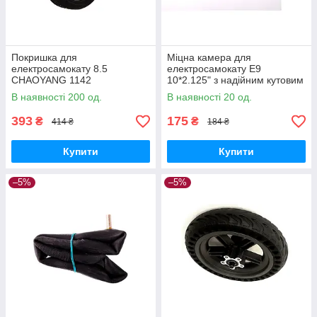
Покришка для
Міцна камера для
електросамокату 8.5
електросамокату E9
CHAOYANG 1142
10*2.125" з надійним кутовим
вентилем 1150
В наявності 200 од.
В наявності 20 од.
393
175
₴
₴
414 ₴
184 ₴
Купити
Купити
–5%
–5%