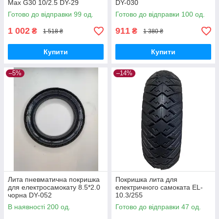
Max G30 10/2.5 DY-29
DY-030
Готово до відправки 99 од.
Готово до відправки 100 од.
1 002
911
₴
₴
1 518 ₴
1 380 ₴
Купити
Купити
–5%
–14%
Лита пневматична покришка
Покришка лита для
для електросамокату 8.5*2.0
електричного самоката EL-
чорна DY-052
10.3/255
В наявності 200 од.
Готово до відправки 47 од.