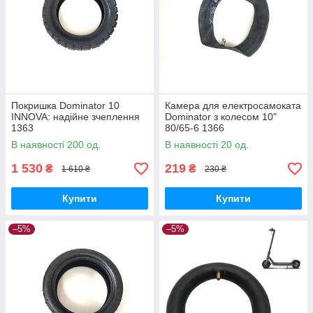
Покришка Dominator 10
Камера для електросамоката
INNOVA: надійне зчеплення
Dominator з колесом 10"
1363
80/65-6 1366
В наявності 200 од.
В наявності 20 од.
1 530
219
₴
₴
1 610 ₴
230 ₴
Купити
Купити
–5%
–5%