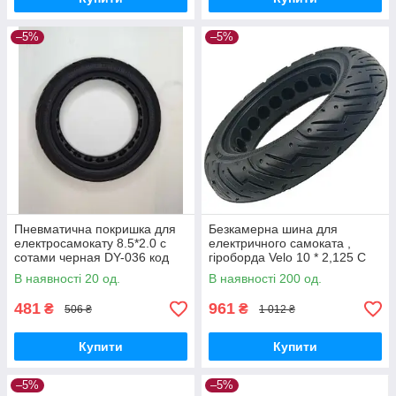
–5%
–5%
Пневматична покришка для
Безкамерна шина для
електросамокату 8.5*2.0 с
електричного самоката ,
сотами черная DY-036 код
гіроборда Velo 10 * 2,125 С
товару 1286
DY-031
В наявності 20 од.
В наявності 200 од.
481
961
₴
₴
506 ₴
1 012 ₴
Купити
Купити
–5%
–5%