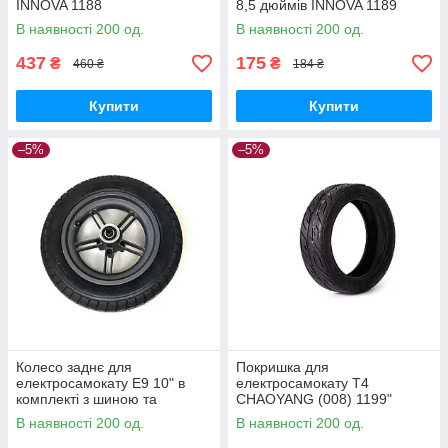
INNOVA 1188
8,5 дюймів INNOVA 1189
В наявності 200 од.
В наявності 200 од.
437
175
₴
₴
460 ₴
184 ₴
Купити
Купити
–5%
–5%
Колесо заднє для
Покришка для
електросамокату Е9 10" в
електросамокату Т4
комплекті з шиною та
CHAOYANG (008) 1199"
камерою та кріпленням 1195
10*2,70 1199
В наявності 200 од.
В наявності 200 од.