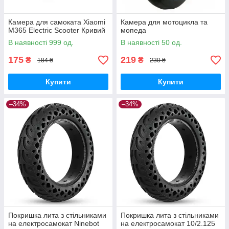
Камера для самоката Xiaomi
Камера для мотоцикла та
M365 Electric Scooter Кривий
мопеда
В наявності 999 од.
В наявності 50 од.
175
219
₴
₴
184 ₴
230 ₴
Купити
Купити
–34%
–34%
Покришка лита з стільниками
Покришка лита з стільниками
на електросамокат Ninebot
на електросамокат 10/2.125