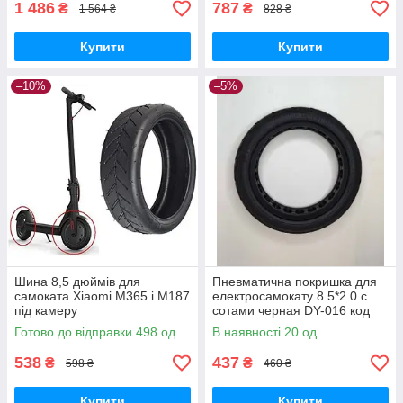
1 486
787
₴
₴
1 564 ₴
828 ₴
Купити
Купити
–10%
–5%
Шина 8,5 дюймів для
Пневматична покришка для
самоката Xiaomi M365 і M187
електросамокату 8.5*2.0 с
під камеру
сотами черная DY-016 код
товару 1284
Готово до відправки 498 од.
В наявності 20 од.
538
437
₴
₴
598 ₴
460 ₴
Купити
Купити